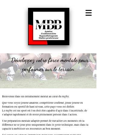
©
Copyright
Hypnothérapeute
MBB
Développez votre force mentale pour
performer sur le terrain
Bienvenue dans un entraînement mental au cœur du rugby.
Que vous soyez joueur amateur, compétiteur confirmé, jeune joueur en
formation ou sportif de haut niveau, cette page vous est dédiée.
Le rugby est un sport où l'on doit être capable d'agir dans l'incertitude, de
s'adapter rapidement et de rester pleinement présent dans l'action.
Une préparation mentale adaptée permet de travailler ces moments où la
différence ne se joue plus uniquement dans le geste technique, mais dans la
capacité à mobiliser ses ressources au bon moment.