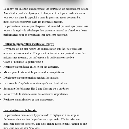
Le rugby est un sport d'engagement, de courage et de dépassement de soi.
Au-delà des qualités physiques, techniques et tactiques, la différence se
joue souvent dans la capacité à gérer la pression, rester concentré et
mobiliser ses ressources dans les moments décisifs.
La préparation mentale par l'hypnose est un outil puissant qui permet aux
joueurs de rugby de développer leur potentiel mental et d'améliorer leurs
performances tout en préservant leur équilibre personnel.
Utiliser la préparation mentale au rugby
L'hypnose est un état naturel de concentration qui facilite l'accès aux
ressources inconscientes. Elle permet de travailler en profondeur sur les
mécanismes mentaux qui influencent la performance sportive.
Grâce à l'hypnose, le joueur peut :
Renforcer sa confiance en lui et en ses capacités.
Mieux gérer le stress et la pression des compétitions.
Développer sa concentration pendant les matchs.
Favoriser la récupération mentale après un effort intense.
Surmonter les blocages liés à une blessure ou à un échec.
Retrouver de la sérénité avant les échéances importantes.
Renforcer sa motivation et son engagement.
Les bénéfices sur le terrain
La préparation mentale en hypnose aide le rugbyman à entrer plus
facilement dans un état de performance optimale. Elle favorise une
meilleure prise de décision, une plus grande lucidité dans l'action et une
meilleure gestion des émotions.