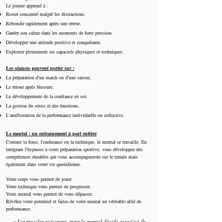
Le joueur apprend à :
Rester concentré malgré les distractions.
Rebondir rapidement après une erreur.
Garder son calme dans les moments de forte pression.
Développer une attitude positive et conquérante.
Exploiter pleinement ses capacités physiques et techniques.
Les séances peuvent porter sur :
La préparation d'un match ou d'une saison.
Le retour après blessure.
Le développement de la confiance en soi.
La gestion du stress et des émotions.
L'amélioration de la performance individuelle ou collective.
Le mental : un entraînement à part entière
Comme la force, l'endurance ou la technique, le mental se travaille. En
intégrant l'hypnose à votre préparation sportive, vous développez des
compétences durables qui vous accompagneront sur le terrain mais
également dans votre vie quotidienne.
Votre corps vous permet de jouer.
Votre technique vous permet de progresser.
Votre mental vous permet de vous dépasser.
Révélez votre potentiel et faites de votre mental un véritable allié de
performance.
« Les muscles exécutent, mais le mental décide jusqu'où ils