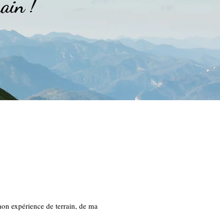
main !
mon expérience de terrain, de ma