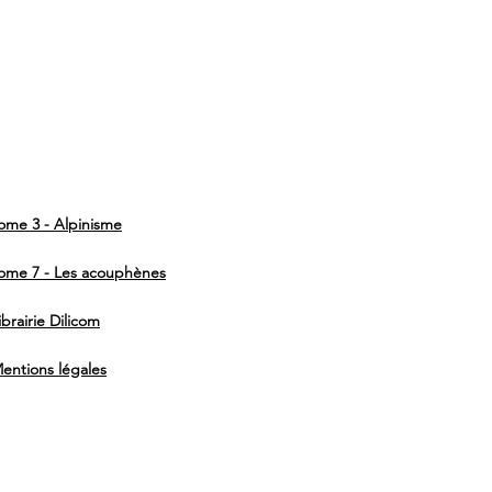
ome 3 - Alpinisme
ome 7 - Les acouphènes
ibrairie Dilicom
entions légales