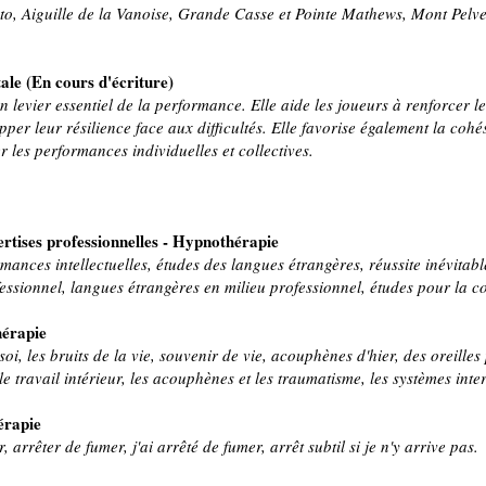
o, Aiguille de la Vanoise, Grande Casse et Pointe Mathews, Mont Pelve
le (En cours d'écriture)
levier essentiel de la performance. Elle aide les joueurs à renforcer le
per leur résilience face aux difficultés. Elle favorise également la coh
r les performances individuelles et collectives.
rtises professionnelles - Hypnothérapie
rmances intellectuelles, études des langues étrangères, réussite inévita
fessionnel, langues étrangères en milieu professionnel, études pour la co
érapie
oi, les bruits de la vie, souvenir de vie, acouphènes d'hier, des oreilles 
 le travail intérieur, les acouphènes et les traumatisme, les systèmes inte
érapie
arrêter de fumer, j'ai arrêté de fumer, arrêt subtil si je n'y arrive pas.