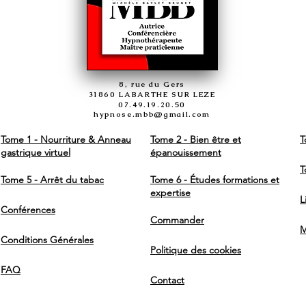
8, rue du Gers
31860 LABARTHE SUR LEZE
07.49.19.20.50
hypnose.mbb@gmail.com
Tome 1 - Nourriture & Anneau
Tome 2 - Bien être et
T
gastrique virtuel
épanouissement
T
Tome 5 - Arrêt du tabac
Tome 6 - Études formations et
expertise
L
Conférences
Commander
M
Conditions Générales
Politique des cookies
FAQ
Contact