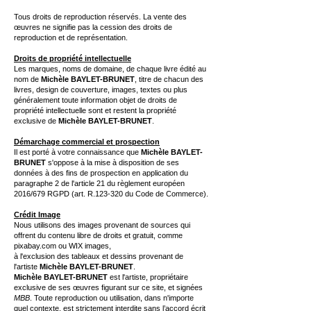
Tous droits de reproduction réservés. La vente des
œuvres ne signifie pas la cession des droits de
reproduction et de représentation.
Droits de propriété intellectuelle
Les marques, noms de domaine, de chaque livre édité au
nom de
Michèle BAYLET-BRUNET
, titre de chacun des
livres, design de couverture, images, textes ou plus
généralement toute information objet de droits de
propriété intellectuelle sont et restent la propriété
exclusive de
Michèle BAYLET-BRUNET
.
Démarchage commercial et prospection
Il est porté à votre connaissance que
Michèle BAYLET-
BRUNET
s'oppose à la mise à disposition de ses
données à des fins de prospection en application du
paragraphe 2 de l'article 21 du règlement européen
2016/679 RGPD (art. R.123-320 du Code de Commerce).
Crédit Image
​Nous utilisons des images provenant de sources qui
offrent du contenu libre de droits et gratuit, comme
pixabay.com ou WIX images,
à l'exclusion des tableaux et dessins provenant de
l'artiste
Michèle BAYLET-BRUNET
.
Michèle BAYLET-BRUNET
est l'artiste, propriétaire
exclusive de ses œuvres figurant sur ce site, et signées
MBB
. Toute reproduction ou utilisation, dans n'importe
quel contexte, est strictement interdite sans l’accord écrit