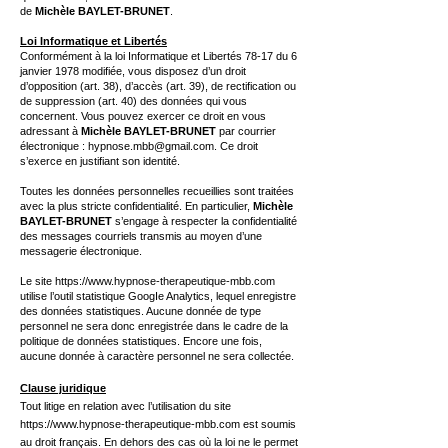
de
Michèle BAYLET-BRUNET
.
Loi Informatique et Libertés
Conformément à la loi Informatique et Libertés 78-17 du 6
janvier 1978 modifiée, vous disposez d’un droit
d’opposition (art. 38), d’accès (art. 39), de rectification ou
de suppression (art. 40) des données qui vous
concernent. Vous pouvez exercer ce droit en vous
adressant à
Michèle BAYLET-BRUNET
par courrier
électronique :
hypnose.mbb@gmail.com
. Ce droit
s’exerce en justifiant son identité.
Toutes les données personnelles recueillies sont traitées
avec la plus stricte confidentialité. En particulier,
Michèle
BAYLET-BRUNET
s’engage à respecter la confidentialité
des messages courriels transmis au moyen d’une
messagerie électronique.
Le site
https://www.hypnose-therapeutique-mbb.com
utilise l’outil statistique GoogIe Analytics, lequel enregistre
des données statistiques. Aucune donnée de type
personnel ne sera donc enregistrée dans le cadre de la
politique de données statistiques. Encore une fois,
aucune donnée à caractère personnel ne sera collectée.
Clause juridique
Tout litige en relation avec l’utilisation du site
https://www.hypnose-therapeutique-mbb.com
est soumis
au droit français. En dehors des cas où la loi ne le permet