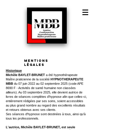
©
Copyright
Hypnothérapeute
MBB
Mentions
légales
Historique
Michèle BAYLET-BRUNET
a été hypnothérapeute
Maître praticienne de la société
HYPNOTHERAPEUTE
MBB
du 07 juin 2022 au 02 septembre 2025 (code APE
8690 F - Activités de santé humaine non classées
ailleurs). Au 03 septembre 2025, elle devient autrice de
livres de séances complètes d'hypnose afin que celles-ci,
entièrement rédigées par ses soins, soient accessibles
au plus grand nombre au regard des excellents résultats
et retours obtenus avec ses clients.
Ses séances d'hypnose sont destinées à tous, ainsi qu'à
tous les professionnels.
L'autrice, Michèle BAYLET-BRUNET, est seule