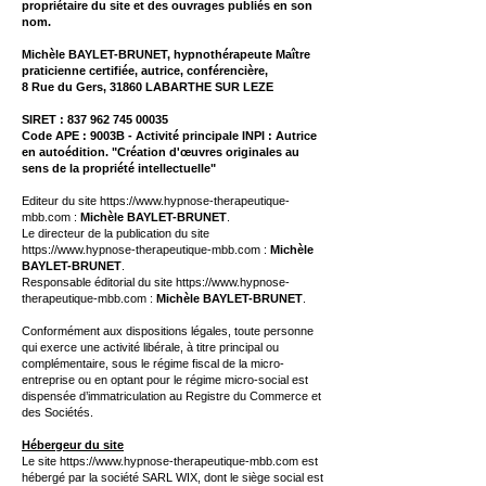
propriétaire du site et des ouvrages publiés en son
nom.
Michèle BAYLET-BRUNET, hypnothérapeute Maître
praticienne certifiée, autrice, conférencière,
8 Rue du Gers, 31860 LABARTHE SUR LEZE
SIRET :
837 962 745 00035
Code APE : 9003B - Activité principale INPI : Autrice
en autoédition. "Création d'œuvres originales au
sens de la propriété intellectuelle"
​Editeur du site
https://www.hypnose-therapeutique-
mbb.com
:
Michèle BAYLET-BRUNET
.
Le directeur de la publication du site
https://www.hypnose-therapeutique-mbb.com
:
Michèle
BAYLET-BRUNET
.
Responsable éditorial du site
https://www.hypnose-
therapeutique-mbb.com
:
Michèle BAYLET-BRUNET
.
Conformément aux dispositions légales, toute personne
qui exerce une activité libérale, à titre principal ou
complémentaire, sous le régime fiscal de la micro-
entreprise ou en optant pour le régime micro-social est
dispensée d’immatriculation au Registre du Commerce et
des Sociétés.
Hébergeur du site
Le site
https://www.hypnose-therapeutique-mbb.com
est
hébergé par la société SARL WIX, dont le siège social est