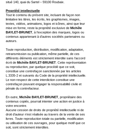
situé 140, quai du Sartel – 59100 Roubaix.
Propriété intellectuelle
Tout le contenu du présent site, incluant de façon non
limitative les titres, les écrits, les graphismes, images,
textes, vidéos, animations, logos et icônes, ainsi que leur
mise en forme, reste la propriété exclusive de
Michèle
BAYLET-BRUNET
, à l’exception des marques, logos ou
contenus appartenant à d’autres sociétés partenaires ou
auteurs.
Toute reproduction, distribution, modification, adaptation,
retransmission ou publication, même partielle, de ces
différents éléments est strictement interdite sans l’accord
écrit de
Michèle BAYLET-BRUNET
. Cette représentation
ou reproduction, par quelque procédé que ce soit,
constitue une contrefaçon sanctionnée par les articles
L.3335-2 et suivants du Code de la propriété intellectuelle.
Le non-respect de cette interdiction constitue une
contrefaçon pouvant engager la responsabilité civile et
pénale du contrefacteur.
En outre,
Michèle BAYLET-BRUNET
, propriétaire des
contenus copiés, pourrait intenter une action en justice à
votre encontre.
Aucune cession de droits de propriété intellectuelle ni de
droit d’auteur n’est réalisée au travers de la vente de ses
livres. Toute reproduction totale ou partielle, modification
ou utilisation de ces ouvrages, pour quelque motif que ce
soit, sont strictement interdites.